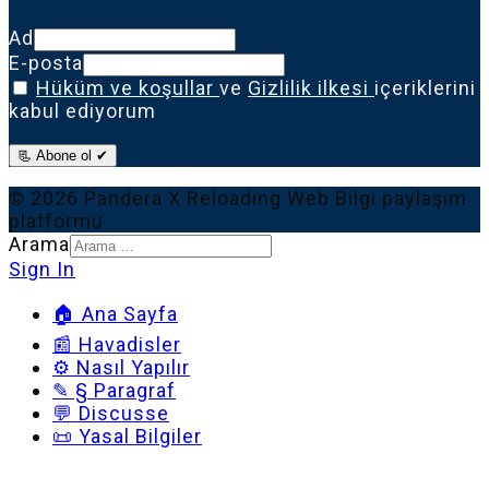
Ad
E-posta
Hüküm ve koşullar
ve
Gizlilik ilkesi
içeriklerini
kabul ediyorum
📃 Abone ol ✔
© 2026 Pandera X Reloading Web Bilgi paylaşım
platformu
Arama
Sign In
🏠 Ana Sayfa
📰 Havadisler
⚙️ Nasıl Yapılır
✎ § Paragraf
💬 Discusse
📜 Yasal Bilgiler