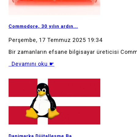
MOD_JTCS_VIEW_ARTICLE_LINK
MOD_JTCS_VIEW_FULL_IMAGE
Commodore, 30 yılın ardın...
Perşembe, 17 Temmuz 2025 19:34
Bir zamanların efsane bilgisayar üreticisi Comm
Devamını oku ☛
MOD_JTCS_VIEW_ARTICLE_LINK
MOD_JTCS_VIEW_FULL_IMAGE
Danimarka Dijitalleşme Ba...