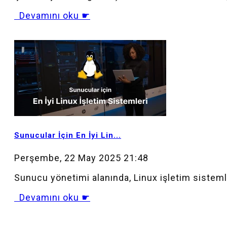
Devamını oku ☛
MOD_JTCS_VIEW_ARTICLE_LINK
MOD_JTCS_VIEW_FULL_IMAGE
Sunucular İçin En İyi Lin...
Perşembe, 22 May 2025 21:48
Sunucu yönetimi alanında, Linux işletim sistemleri
Devamını oku ☛