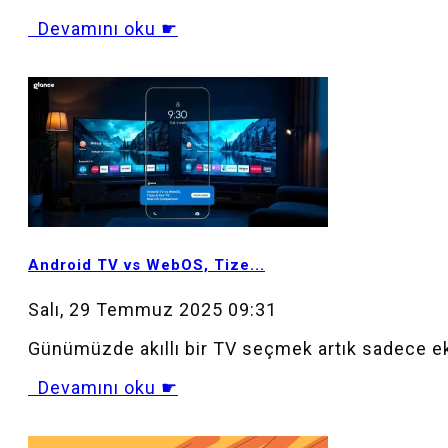
Devamını oku ☛
MOD_JTCS_VIEW_ARTICLE_LINK
MOD_JTCS_VIEW_FULL_IMAGE
Android TV vs WebOS, Tize...
Salı, 29 Temmuz 2025 09:31
Günümüzde akıllı bir TV seçmek artık sadece ekra
Devamını oku ☛