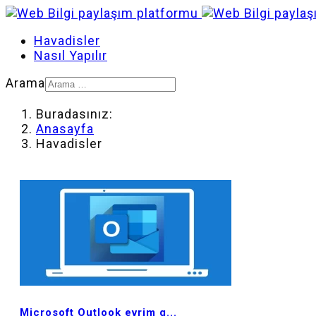
Havadisler
Nasıl Yapılır
Arama
Buradasınız:
Anasayfa
Havadisler
MOD_JTCS_VIEW_ARTICLE_LINK
MOD_JTCS_VIEW_FULL_IMAGE
Microsoft Outlook evrim g...