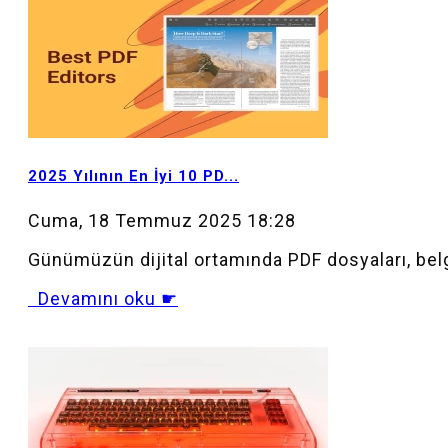
MOD_JTCS_VIEW_ARTICLE_LINK
MOD_JTCS_VIEW_FULL_IMAGE
2025 Yılının En İyi 10 PD...
Cuma, 18 Temmuz 2025 18:28
Günümüzün dijital ortamında PDF dosyaları, belg
Devamını oku ☛