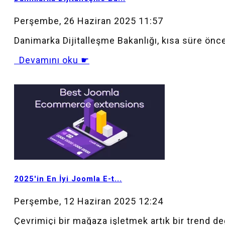
Perşembe, 26 Haziran 2025 11:57
Danimarka Dijitalleşme Bakanlığı, kısa süre önce
Devamını oku ☛
MOD_JTCS_VIEW_ARTICLE_LINK
MOD_JTCS_VIEW_FULL_IMAGE
2025'in En İyi Joomla E-t...
Perşembe, 12 Haziran 2025 12:24
Çevrimiçi bir mağaza işletmek artık bir trend değ