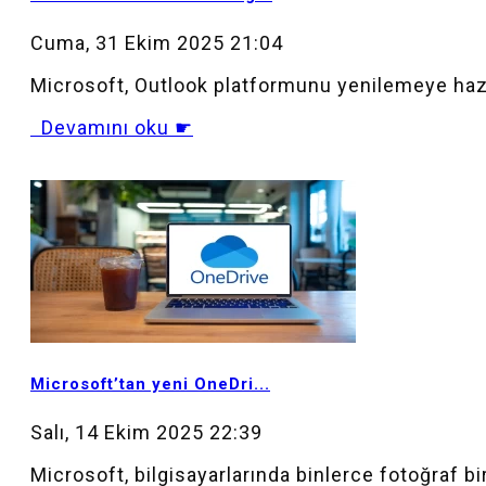
Cuma, 31 Ekim 2025 21:04
Microsoft, Outlook platformunu yenilemeye hazır
Devamını oku ☛
MOD_JTCS_VIEW_ARTICLE_LINK
MOD_JTCS_VIEW_FULL_IMAGE
Microsoft’tan yeni OneDri...
Salı, 14 Ekim 2025 22:39
Microsoft, bilgisayarlarında binlerce fotoğraf bir