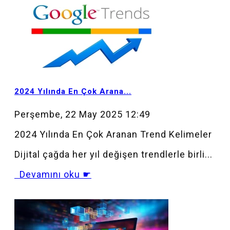
MOD_JTCS_VIEW_ARTICLE_LINK
MOD_JTCS_VIEW_FULL_IMAGE
2024 Yılında En Çok Arana...
Perşembe, 22 May 2025 12:49
2024 Yılında En Çok Aranan Trend Kelimeler
Dijital çağda her yıl değişen trendlerle birli...
Devamını oku ☛