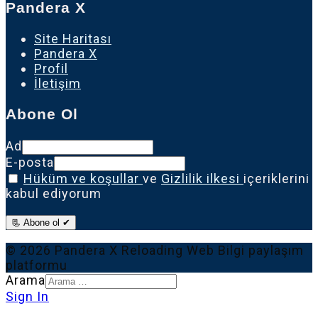
Pandera X
Site Haritası
Pandera X
Profil
İletişim
Abone Ol
Ad
E-posta
Hüküm ve koşullar
ve
Gizlilik ilkesi
içeriklerini
kabul ediyorum
📃 Abone ol ✔
© 2026 Pandera X Reloading Web Bilgi paylaşım
platformu
Arama
Sign In