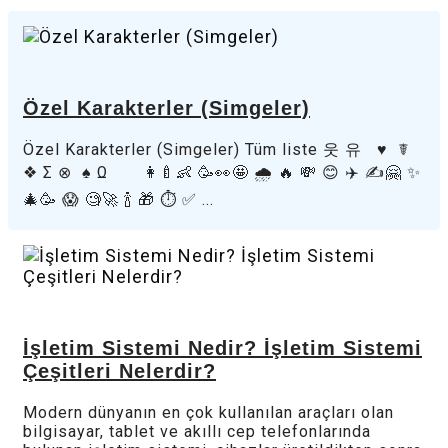
Özel Karakterler (Simgeler)
Özel Karakterler (Simgeler) Tüm liste 웃 유 ♥ ☤
❖ Σ ⊗ ♠ Ω 👩‍🍼👶 🥳👀🤩 🌧️ 🔥 💸 😊 ✈️ ✍️🤗 ✨
🎄🥳 😱 🧐🚀 🍾 🎁 ⏱️ ✅ ...
İşletim Sistemi Nedir? İşletim Sistemi
Çeşitleri Nelerdir?
Modern dünyanın en çok kullanılan araçları olan
bilgisayar, tablet ve akıllı cep telefonlarında