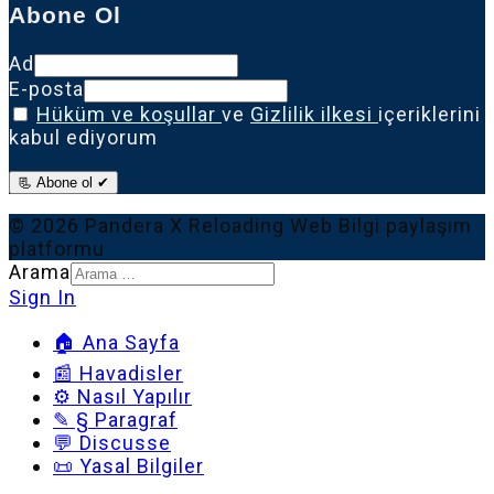
Abone Ol
Ad
E-posta
Hüküm ve koşullar
ve
Gizlilik ilkesi
içeriklerini
kabul ediyorum
📃 Abone ol ✔
© 2026 Pandera X Reloading Web Bilgi paylaşım
platformu
Arama
Sign In
🏠 Ana Sayfa
📰 Havadisler
⚙️ Nasıl Yapılır
✎ § Paragraf
💬 Discusse
📜 Yasal Bilgiler