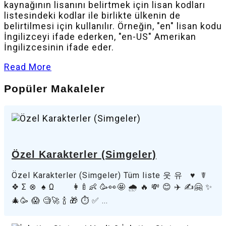
kaynağının lisanını belirtmek için lisan kodları
listesindeki kodlar ile birlikte ülkenin de
belirtilmesi için kullanılır. Örneğin, "en" lisan kodu
İngilizceyi ifade ederken, "en-US" Amerikan
İngilizcesinin ifade eder.
Read More
Popüler Makaleler
Özel Karakterler (Simgeler)
Özel Karakterler (Simgeler) Tüm liste 웃 유 ♥ ☤
❖ Σ ⊗ ♠ Ω 👩‍🍼👶 🥳👀🤩 🌧️ 🔥 💸 😊 ✈️ ✍️🤗 ✨
🎄🥳 😱 🧐🚀 🍾 🎁 ⏱️ ✅ ...