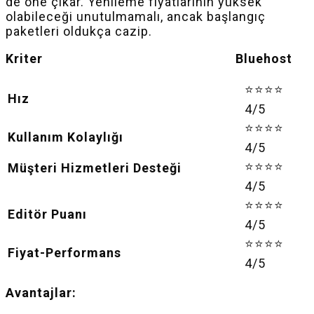
de öne çıkar. Yenileme fiyatlarının yüksek
olabileceği unutulmamalı, ancak başlangıç
paketleri oldukça cazip.
Kriter Bluehost
⭐⭐⭐⭐
Hız
4/5
⭐⭐⭐⭐
Kullanım Kolaylığı
4/5
⭐⭐⭐⭐
Müşteri Hizmetleri Desteği
4/5
⭐⭐⭐⭐
Editör Puanı
4/5
⭐⭐⭐⭐
Fiyat-Performans
4/5
Avantajlar: