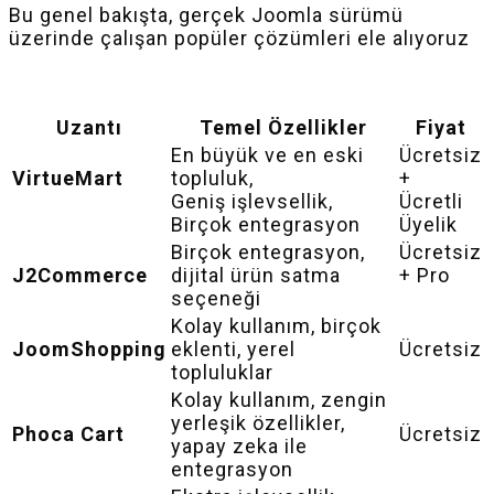
Bu genel bakışta, gerçek Joomla sürümü
üzerinde çalışan popüler çözümleri ele alıyoruz
Uzantı
Temel Özellikler
Fiyat
En büyük ve en eski
Ücretsiz
VirtueMart
topluluk,
+
Geniş işlevsellik,
Ücretli
Birçok entegrasyon
Üyelik
Birçok entegrasyon,
Ücretsiz
J2Commerce
dijital ürün satma
+ Pro
seçeneği
Kolay kullanım, birçok
JoomShopping
eklenti, yerel
Ücretsiz
topluluklar
Kolay kullanım, zengin
yerleşik özellikler,
Phoca Cart
Ücretsiz
yapay zeka ile
entegrasyon