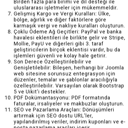
Birden fazla para birimi ve dil desteği ile
uluslararası işletmeler için mükemmeldir.
Gelişmiş Kargo ve Vergi Kuralları: Ülke,
bölge, ağırlık ve diğer faktörlere göre
karmaşık vergi ve nakliye kuralları oluşturun.
Çoklu Ödeme Ağ Geçitleri: PayPal ve banka
havalesi eklentileri ile birlikte gelir ve Stripe,
Mollie, PayU ve diğerleri gibi 3. taraf
geliştiricilerin birçok eklentisi vardır, bu da
işlemleri güvenli ve kolay hale getirir.
Son Derece Özelleştirilebilir ve
Genişletilebilir: Bileşen, herhangi bir Joomla
web sitesine sorunsuz entegrasyon için
düzenler, temalar ve şablonlar aracılığıyla
özelleştirilebilir. Varsayılan olarak Bootstrap
5 ve Uikit'i destekler.
PDF Dokümantasyonu: PDF formatında
faturalar, irsaliyeler ve makbuzlar oluşturun.
SEO ve Pazarlama Araçları: Dönüşümleri
artırmak için SEO dostu URL'ler,
yapılandırılmış veriler, indirim kuponları ve e-
posta pazarlama araçları içerir.