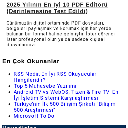
2025 Yılının En İyi 10 PDF Editörü
(Derinlemesine Test Edildi)
Günümüzün dijital ortamında PDF dosyaları,
belgeleri paylaşmak ve korumak için her yerde
bulunan bir format haline gelmiştir. İster öğrenci
ister profesyonel olun ya da sadece kişisel
dosyalarınızı...
En Çok Okunanlar
RSS Nedir, En İyi RSS Okuyucular
Hangileridir?
Top 5 Muhasebe Yazılımı
Android TV vs WebOS, Tizen & Fire TV: En
İyi İşletim Sistemi Karşılaştırması
Türkiye’nin İlk 500 Bilişim Şirketi “Bilişim
500 Araştırması”
Microsoft To Do