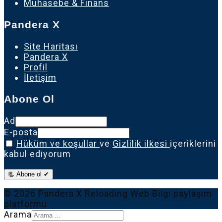
Muhasebe & Finans
Pandera X
Site Haritası
Pandera X
Profil
İletişim
Abone Ol
Ad
E-posta
Hüküm ve koşullar
ve
Gizlilik ilkesi
içeriklerini
kabul ediyorum
📃 Abone ol ✔
© 2026 Pandera X Reloading Web Bilgi paylaşım
platformu
Arama