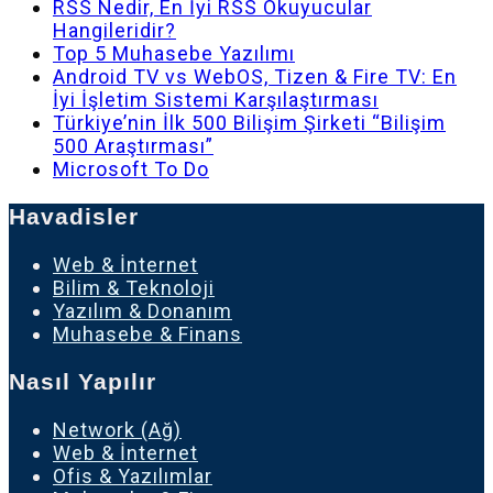
RSS Nedir, En İyi RSS Okuyucular
Hangileridir?
Top 5 Muhasebe Yazılımı
Android TV vs WebOS, Tizen & Fire TV: En
İyi İşletim Sistemi Karşılaştırması
Türkiye’nin İlk 500 Bilişim Şirketi “Bilişim
500 Araştırması”
Microsoft To Do
Havadisler
Web & İnternet
Bilim & Teknoloji
Yazılım & Donanım
Muhasebe & Finans
Nasıl Yapılır
Network (Ağ)
Web & İnternet
Ofis & Yazılımlar