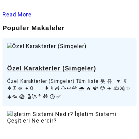
Read More
Popüler Makaleler
Özel Karakterler (Simgeler)
Özel Karakterler (Simgeler) Tüm liste 웃 유 ♥ ☤
❖ Σ ⊗ ♠ Ω 👩‍🍼👶 🥳👀🤩 🌧️ 🔥 💸 😊 ✈️ ✍️🤗 ✨
🎄🥳 😱 🧐🚀 🍾 🎁 ⏱️ ✅ ...